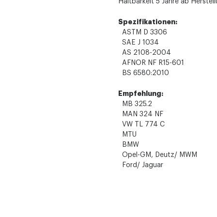
Haltbarkeit 5 Jahre ab Herste
Spezifikationen:
ASTM D 3306
SAE J 1034
AS 2108-2004
AFNOR NF R15-601
BS 6580:2010
Empfehlung:
MB 325.2
MAN 324 NF
VW TL 774 C
MTU
BMW
Opel-GM, Deutz/ MWM
Ford/ Jaguar