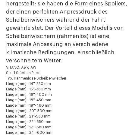
hergestellt; sie haben die Form eines Spoilers,
der einen perfekten Anpressdruck des
Scheibenwischers während der Fahrt
gewährleistet. Der Vorteil dieses Modells von
Scheibenwischern (rahmenlos) ist eine
maximale Anpassung an verschiedene
klimatische Bedingungen, einschließlich
verschneitem Wetter.
VITANO: Aero AW
Set: 1 Stück im Pack
Typ: Rahmenlose Scheibenwischer
Länge (mm).: 14''-350 mm
Länge (mm).: 15''-380 mm
Länge (mm).: 16''-400 mm
Länge (mm).: 18''-450 mm
Länge (mm).: 19''-480 mm
Länge (mm).: 20''-500 mm
Länge (mm).: 21''-530 mm
Länge (mm).: 22''-550 mm
Länge (mm).: 23''-580 mm
Länge (mm).: 24''-600 mm